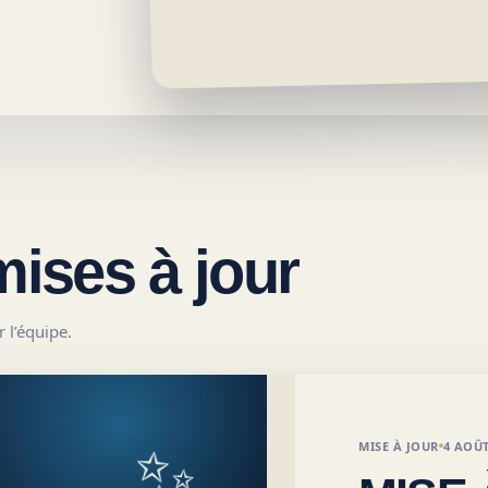
mises à jour
 l’équipe.
✨
MISE À JOUR
4 AOÛT