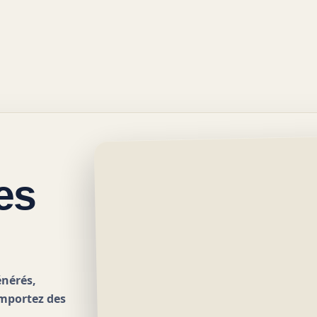
es
énérés,
emportez des