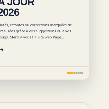
À JOUR
2026
MIS
M
autés, refontes ou corrections marquées de
é réalisées grâce à vos suggestions ou à vos
bugs. Merci à vous ! ⭐ Site web Page
→