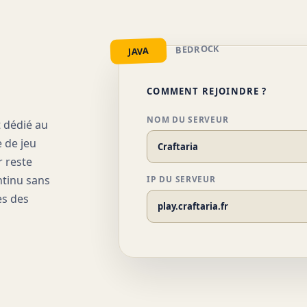
BEDROCK
JAVA
COMMENT REJOINDRE ?
NOM DU SERVEUR
t dédié au
 de jeu
Craftaria
r reste
ntinu sans
IP DU SERVEUR
es des
play.craftaria.fr