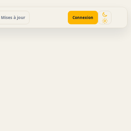
Mises à jour
Connexion
Activer le 
Activer le m